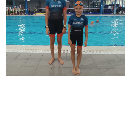
O GD Natação Famalicão esteve representado no
Aquatlo de
Oliveira do Bairro
, prova que reuniu jovens atletas de vários
escalões, com especial destaque para a participação das irmãs
Braga
.
A grande evidência da equipa foi
Diana Braga
, que
conquistou o
1.º lugar no escalão de Benjamins
,
demonstrando excelente desempenho ao completar os
50
metros de natação
e os
400 metros de corrida
, percurso
definido para este escalão (atletas nascidos em 2019, 2018 e