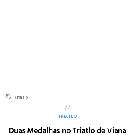
2017).
Também
Sara Braga
esteve em bom plano, alcançando o
4.º
lugar no escalão de Iniciados
. Neste escalão, destinado a
atletas nascidos em 2014 e 2013, a competição compreendeu
180 metros de natação
(duas voltas) e
1.000 metros de corrida
(uma volta).
Os resultados alcançados refletem o empenho, a dedicação e a
evolução das jovens atletas, evidenciando o trabalho
desenvolvido pelo GD Natação Famalicão na formação dos
seus nadadores e triatletas.
Parabéns à Diana e à Sara Braga pelo excelente desempenho e
por representarem o clube com distinção.
Triatlo
TRIATLO
Duas Medalhas no Triatlo de Viana