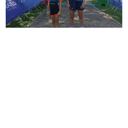
O
GD Natação de Famalicão
esteve representado no
Campeonato Nacional Jovem – XIV Triatlo Jovem da Amora
,
competição que reuniu jovens atletas de todo o país nas
disciplinas de natação, ciclismo e corrida.
As nossas atletas estiveram em bom plano, alcançando os
seguintes resultados:
Diana Braga
conquistou um excelente
5.º lugar
no escalão de
Benjamins
.
Sara Braga
terminou na
29.ª posição
no escalão de
Iniciados
.
A participação e o empenho demonstrados refletem o
trabalho desenvolvido ao longo da época e o espírito
competitivo das nossas atletas.
Parabéns à Diana e à Sara por mais este desafio superado e
por representarem o clube com dedicação e orgulho!