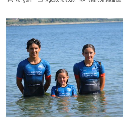
Por
gdnf
Agosto 4, 2026
Sem comentários
O GD Natação Famalicão esteve em destaque no Triatlo de
Moimenta da Beira, alcançando excelentes resultados e