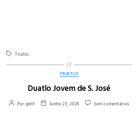
elevado nível competitivo. A vitória de Miguel Carriço e o
pódio de Gonçalo Martins constituíram os principais
destaques de uma jornada muito positiva para as cores do
clube.
Parabéns a todos os atletas pela excelente representação do
GDN Famalicão.
Triatlo
TRIATLO
Duatlo Jovem de S. José
Por
gdnf
Junho 23, 2026
Sem comentários
O
GD Natação Famalicão
esteve em evidência no
Duatlo Jovem
de S. José
, competição integrada no Campeonato Norte Jovem,
alcançando excelentes resultados nos escalões de Benjamins e