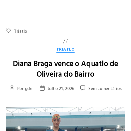
prestação alcançada e pelo excelente exemplo de
perseverança e compromisso demonstrado no Campeonato
Nacional de Triatlo de Longa Distância.
Triatlo
TRIATLO
Diana Braga vence o Aquatlo de
Oliveira do Bairro
Por
gdnf
Julho 21, 2026
Sem comentários