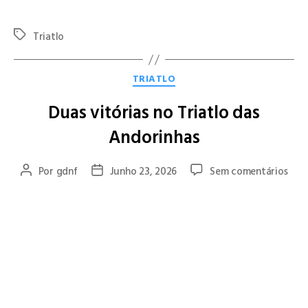
competitivo!
Triatlo
TRIATLO
Duas vitórias no Triatlo das
Andorinhas
Por
gdnf
Junho 23, 2026
Sem comentários
O Grupo Desportivo de Natação de Famalicão esteve em
evidência na 10.ª edição do Triatlo das Andorinhas, realizada
em Sobradelo da Goma, no concelho da Póvoa de Lanhoso,
numa competição que reuniu mais de 300 atletas de todo o
país e do estrangeiro. A prova, disputada na distância sprint,
compreendeu 750 metros de natação, 20 quilómetros de
ciclismo e 5 quilómetros de corrida.