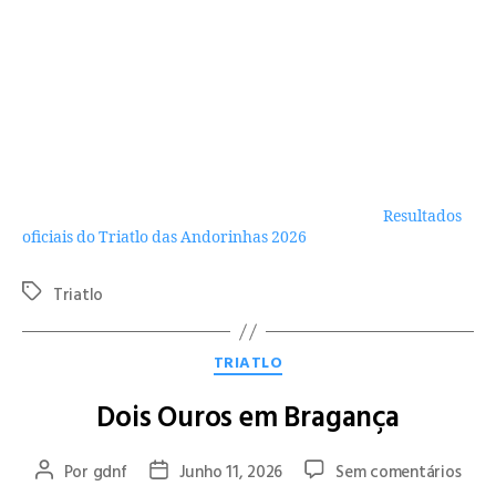
Resultados GDN Famalicão:
Miguel Carriço – 24.º Geral | 1.º M16-17 | 1h22m59s
Gonçalo Martins – 30.º Geral | 1.º M20-24 | 1h24m32s
Miguel Gonçalves – 47.º Geral | 8.º M45-49 | 1h27m56s
Gonçalo Sá – 81.º Geral | 17.º M25-29 | 1h33m22s
Ezequiel Fernandes – 198.º Geral | 10.º M55-59 | 1h49m57s
Para consultar os resultados completos da prova:
Resultados
oficiais do Triatlo das Andorinhas 2026
.
Triatlo
TRIATLO
Dois Ouros em Bragança
Por
gdnf
Junho 11, 2026
Sem comentários