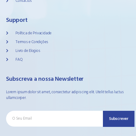
Contactos
Support
Política de Privacidade
Termos e Condições
Livro de Elogios
FAQ
Subscreva a nossa Newsletter
Lorem ipsum dolor sit amet, consectetur adipis cing elit. Utelit tellus luctus
ullamcorper.
Subscrever