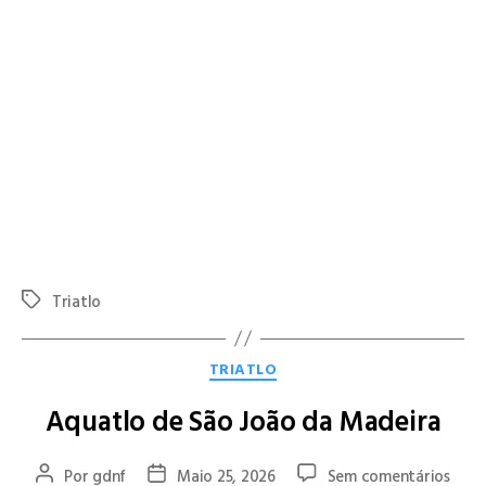
segmentos:
750 metros de natação no Rio Lima
,
20
quilómetros de BTT
e
5 quilómetros de corrida em percurso
misto de trail e urbano
.
Numa prova marcada pela exigência física e técnica, Pedro
Machado demonstrou grande consistência ao longo dos três
setores, conseguindo um resultado de relevo entre os
participantes presentes nesta primeira edição do evento.
O GD Natação Famalicão felicita o atleta pelo excelente
desempenho e pela forma exemplar como representou o
clube, contribuindo para a afirmação da secção de triatlo nas
competições nacionais.
Triatlo
TRIATLO
Aquatlo de São João da Madeira
Por
gdnf
Maio 25, 2026
Sem comentários