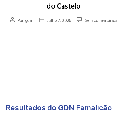
do Castelo
Por
gdnf
Julho 7, 2026
Sem comentários
O GD Natação Famalicão esteve representado no Triatlo de
Viana do Castelo por um grupo de dez atletas, alcançando
resultados de grande mérito, com destaque para a vitória de
Miguel Carriço no escalão M16-17 e o 3.º lugar de Gonçalo
Martins no escalão M20-24.
O melhor resultado da equipa na classificação geral foi obtido
por Christophe, que terminou na 29.ª posição absoluta e foi
7.º classificado no escalão M35-39.
Resultados do GDN Famalicão