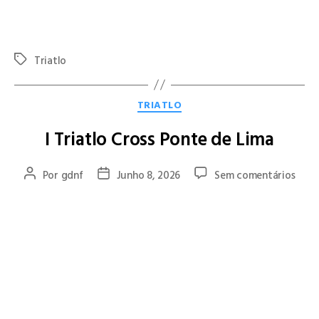
Parabéns à Diana e à Sara pelos excelentes resultados
alcançados em Bragança!
Triatlo
TRIATLO
I Triatlo Cross Ponte de Lima
Por
gdnf
Junho 8, 2026
Sem comentários
O atleta do GD Natação Famalicão,
Pedro Machado
, esteve em
destaque no
I Triatlo Cross Ponte de Lima
, alcançando um
excelente
2.º lugar no escalão 35-39 anos
e o
13.º posto da
classificação geral
.
A competição, disputada em formato contínuo e totalmente
off-road
, desafiou os participantes em três exigentes