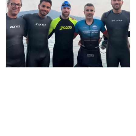
O GD Natação Famalicão esteve em destaque no
XIV Triatlo
Longo de Caminha
, prova que integrou o
Campeonato
Nacional de Triatlo de Longa Distância
, com uma forte
representação de seis atletas.
A competição desafiou os participantes a completar
1.900
metros de natação
,
90 quilómetros de ciclismo
e
21
quilómetros de corrida
, num percurso exigente que colocou à
prova a resistência física e mental dos triatletas.
Os atletas famalicenses concluíram a prova com os seguintes
resultados: