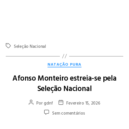
orgulho para o GD Natação Famalicão, refletindo o trabalho,
dedicação e qualidade do atleta e da equipa técnica.
Parabéns ao Francisco Silva e ao treinador João Melo pela
convocatória, desejando-lhes o maior sucesso nas próximas
competições ao serviço da Seleção Nacional.
Seleção Nacional
NATAÇÃO PURA
Afonso Monteiro estreia-se pela
Seleção Nacional
Por
gdnf
Fevereiro 15, 2026
Sem comentários