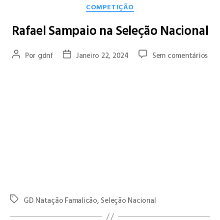
COMPETIÇÃO
Rafael Sampaio na Seleção Nacional
Por
gdnf
Janeiro 22, 2024
Sem comentários
Rafael Sampaio atleta juvenil do GD Natação de Famalicão, foi
convocado para representar a Seleção Nacional Pré-Júnior no
Open Natação do Liceu – Madeira que se disputará 17 e 18 de
fevereiro 2024. Ser convocado para representar a Seleção
Nacional para além de ser um marco importante na carreira,
é também o reconhecimento do talento e do trabalho
desenvolvido pelo atleta em conjunto com as equipas técnicas
que o acompanharam ao longo dos anos.
Que seja a primeira de muitas, Rafa!
GD Natação Famalicão
,
Seleção Nacional