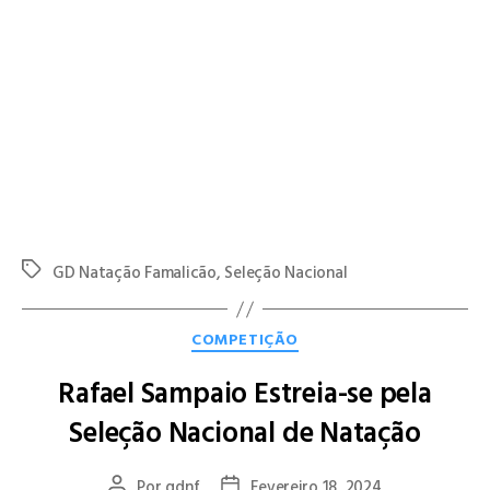
medalha de ouro ao fazer o tempo de 27.41 segundos,
consolidando sua posição como um dos principais nadadores
da competição.
Por sua vez, Rodrigo Pereira conquistou duas medalhas de
prata. Uma nos 100m Mariposa, com a marca de 56.51
segundos, e outra nos 50m Mariposa, com o tempo de 26.10
segundos.
Parabéns aos dois pelas conquistas, agora é hora de descansar
e voltar ao trabalho.
GD Natação Famalicão
,
Seleção Nacional
COMPETIÇÃO
Rafael Sampaio Estreia-se pela
Seleção Nacional de Natação
Por
gdnf
Fevereiro 18, 2024