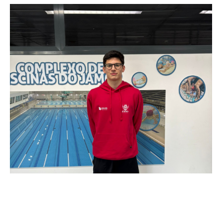
O atleta do GD Natação Famalicão, Afonso Monteiro, vestiu
pela primeira vez as cores da Seleção Nacional no
Arena
Lisbon International Meeting 2026
, que se realizou no Jamor
nos dias 14 e 15 de fevereiro.