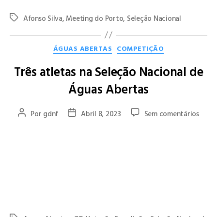
Afonso Silva
,
Meeting do Porto
,
Seleção Nacional
ÁGUAS ABERTAS
COMPETIÇÃO
Três atletas na Seleção Nacional de
Águas Abertas
Por
gdnf
Abril 8, 2023
Sem comentários
Mafalda Mesquita, Daniela Lopes e Afonso Silva
foram
convocados para o Estágio da Seleção Nacional de Águas
Abertas.
Inserido no Plano de Alto Rendimento de Águas Abertas este
estágio ocorre de 14 a 16 de Abril em Rio Maior.