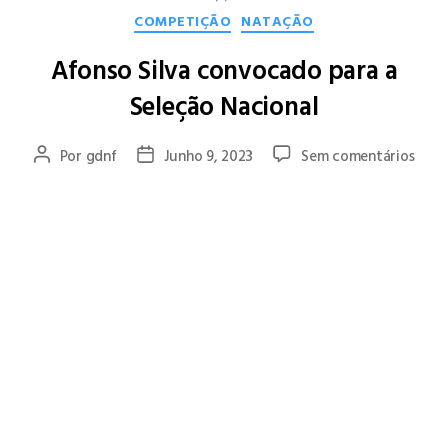
COMPETIÇÃO
NATAÇÃO
Afonso Silva convocado para a
Seleção Nacional
Por
gdnf
Junho 9, 2023
Sem comentários
Afonso Silva, atleta do GD Natação de Famalicão foi
convocado pela Federação Portuguesa de Natação para
representar Portugal no 38º Meeting Internacional do Porto
onde irá nadar as provas de 200 e 400m Estilos.
A competição será realizada este fim de semana na Piscina de
Campanhã e vai contar com a participação de 445 atletas (243
masculinos e 202 femininos) em representação de 61 equipas
provenientes de Portugal, Espanha, Líbano, Suíça, Angola e
Moçambique.
Parabéns Afonso!