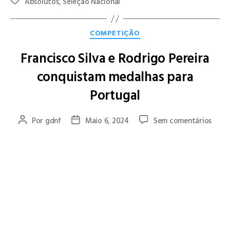
Absolutos
,
Seleção Nacional
COMPETIÇÃO
Francisco Silva e Rodrigo Pereira
conquistam medalhas para
Portugal
Por
gdnf
Maio 6, 2024
Sem comentários
Francisco Silva e Rodrigo Pereira, nadadores do GD Natação
Famalicão, participaram no prestigiado Meeting Cidade de
Coimbra/XXXV Torneio Internacional Queima das Fitas em
representação da Seleção Nacional Júnior.
Francisco Silva destacou-se ao conquistar a medalha de ouro
na prova dos 100m Costas, registando o tempo de 57.61
segundos. Na prova dos 50m Costas, Francisco foi novamente