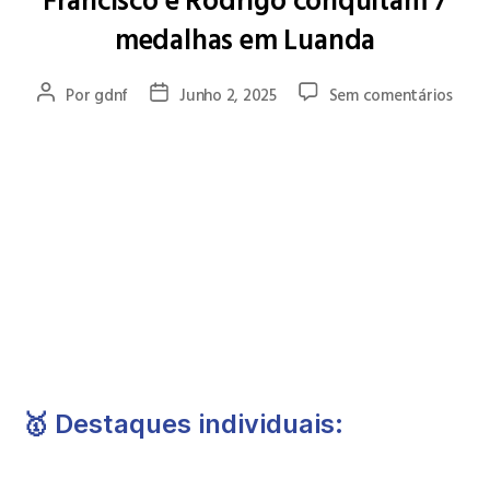
Francisco e Rodrigo conquitam 7
medalhas em Luanda
Por
gdnf
Junho 2, 2025
Sem comentários
Os nadadores do Grupo Desportivo de Natação de Famalicão,
Francisco Silva
e
Rodrigo Pereira
, estiveram em grande
destaque ao serviço da
Seleção Nacional Absoluta
no
Campeonato Internacional de Natação da Independência – 50
Anos
, realizado em Luanda, Angola.
Os dois atletas somaram um total de
7 medalhas
e
demonstraram um nível competitivo de excelência, elevando
o nome de Portugal, do nosso clube e da cidade além-
fronteiras.
🥇 Destaques individuais:
Francisco Silva