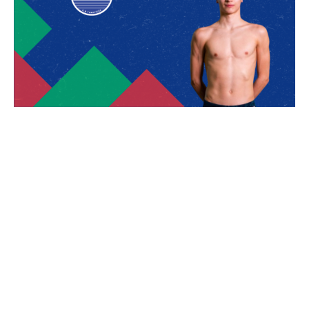
O GD Natação Famalicão tem o orgulho de anunciar a
primeira convocatória do atleta Afonso Monteiro à Seleção
Nacional de Natação Pura
, no âmbito do Plano de Alto
Rendimento e Seleções Nacionais 2026, divulgado pela
Federação Portuguesa de Natação (FPN).
A convocatória diz respeito à participação no
Arena Lisbon
International Meeting 2026
, que se realiza nos dias
14 e 15 de
fevereiro de 2026
, em
Oeiras
, reunindo alguns dos melhores
nadadores nacionais e internacionais.
O nadador
Afonso Monteiro
, em representação do
GD
Natação Famalicão (GDNF)
, foi selecionado para competir nas
seguintes provas:
400 metros Estilos