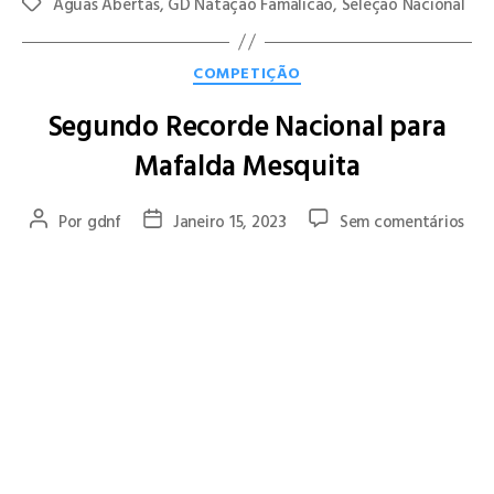
Aguas Abertas
,
GD Natação Famalicão
,
Seleção Nacional
COMPETIÇÃO
Segundo Recorde Nacional para
Mafalda Mesquita
Por
gdnf
Janeiro 15, 2023
Sem comentários
Mafalda Mesquita inserida na equipa nacional, bateu o
Segundo Recorde Nacional deste fim de semana, na prova dos
4×100 livres.
A atleta do GD Natação Famalicão fez o segundo melhor
tempo da equipa nacional com 58,07.
A Estafeta composta por Inês Santos Amorim, Maria Leonor
Coelho, Leonor Tavares Catalão e pela nossa Mafalda
conquistou ainda medalha de Prata no Dual Meet Andaluzia
Portugal.