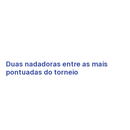
1.º lugar nos 50m Livres
1.º lugar nos 200m Estilos
2.º lugar nos 100m Livres
2.º lugar nos 100m Bruços
Inês Gomes Ribeiro
2.º lugar nos 100m Costas
3.º lugar nos 200m Costas
Duas nadadoras entre as mais
pontuadas do torneio
O clube colocou ainda duas atletas entre as mais pontuadas da
competição feminina:
Leonor Cunha Alves
, 3.ª classificada no ranking combinado
feminino, com 2604 pontos
Margarida Peixoto Bragança
, 10.ª classificada no ranking
combinado feminino, com 2243 pontos
Este reconhecimento evidencia a consistência exibida ao longo