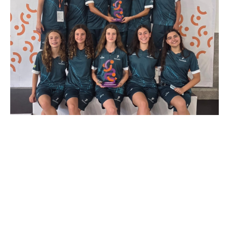
O GD Natação Famalicão esteve representado nos
Jogos do
Eixo Atlântico
, realizados em
Santiago de Compostela
,
integrando a comitiva do
Município de Vila Nova de
Famalicão
.
Os nossos atletas contribuíram para uma excelente prestação
coletiva, ajudando a alcançar o
1.º lugar na classificação geral
feminina
e o
3.º lugar na classificação geral masculina
,
resultados que refletem o talento, dedicação e espírito de
equipa dos nadadores famalicenses.