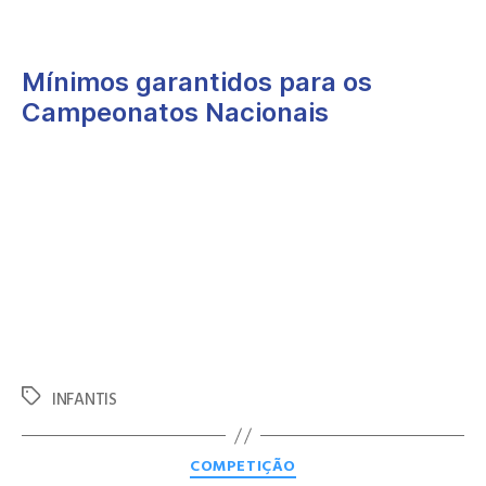
das várias provas disputadas.
Mínimos garantidos para os
Campeonatos Nacionais
Para além das medalhas conquistadas, o torneio ficou ainda
marcado pela obtenção de vários mínimos de acesso aos
Campeonatos Nacionais de Infantis por parte dos atletas do
GD Natação de Famalicão, reforçando o excelente momento
competitivo da equipa.
O desempenho coletivo e individual alcançado em Penafiel
confirma o crescimento sustentado do GD Natação de
Famalicão no panorama regional, refletindo o trabalho
desenvolvido por atletas e equipa técnica ao longo da época.
INFANTIS
COMPETIÇÃO