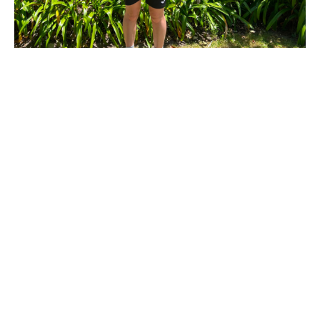
A atleta
Leonor Alves
, do
GD Natação Famalicão
, foi
convocada para participar no
Estágio de Preparação e
Avaliação de Verão para o escalão de Infantis
, que decorre
entre os dias
12 e 14 de junho
, no
Centro de Alto Rendimento
de Rio Maior
.
Esta ação, promovida pela Federação Portuguesa de Natação,
reúne alguns dos jovens nadadores mais promissores da
natação nacional, proporcionando um importante momento
de avaliação, acompanhamento técnico e desenvolvimento
desportivo.
A presença de Leonor Alves nesta iniciativa representa um
reconhecimento do seu trabalho, dedicação e evolução ao
longo da época, destacando igualmente a qualidade da
formação desenvolvida pelo GD Natação Famalicão.
O clube felicita a atleta por esta convocatória e deseja-lhe uma
excelente participação nesta experiência, que certamente
contribuirá para o seu crescimento enquanto nadadora e