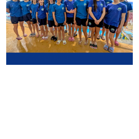
O Grupo Desportivo Natação de Famalicão esteve em
evidência no Torneio Nadador Completo de Infantis e Juvenis
da Associação de Natação do Norte de Portugal, realizado no
passado fim de semana na Piscina Municipal de Folgosa.
A competição contou com a participação de 351 atletas — 176
masculinos e 175 femininos — em representação de 19 clubes,
reunindo alguns dos melhores jovens nadadores da região
norte.
Os atletas famalicenses alcançaram excelentes resultados, com
destaque para vários lugares de pódio: