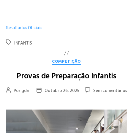
a ser desenvolvido pelo GD Natação de Famalicão na
formação, reforçando a afirmação do clube como uma
referência na natação jovem da região Norte.
Resultados Oficiais
INFANTIS
COMPETIÇÃO
Provas de Preparação Infantis
Por
gdnf
Outubro 26, 2025
Sem comentários