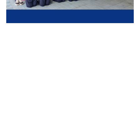
O GD Natação Famalicão esteve em evidência no Campeonato
Territorial de Infantis em Piscina Curta, realizado em
Felgueiras, entre os dias 30 de janeiro e 1 de fevereiro de 2026.
A competição contou com a participação de 245 nadadores,
em representação de 22 clubes, e o clube famalicense marcou
presença com uma comitiva de 20 atletas.
A prestação do GD Natação Famalicão foi marcada por
excelentes resultados coletivos e individuais, traduzidos na
conquista de um total de 34 medalhas, confirmando a
qualidade do trabalho desenvolvido nos escalões de
formação.
No balanço global, o clube arrecadou 17 medalhas de ouro,
12 medalhas de prata e 5 medalhas de bronze.
Classificação Coletiva
No escalão de Infantis B, o GD Natação Famalicão conquistou
o 1.º lugar coletivo, com um total de 23 medalhas, distribuídas