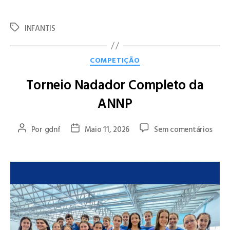
para a sua valorização no panorama da natação portuguesa.
INFANTIS
COMPETIÇÃO
Torneio Nadador Completo da
ANNP
Por
gdnf
Maio 11, 2026
Sem comentários