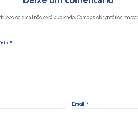
Deixe um comentário
ereço de email não será publicado.
Campos obrigatórios marc
ário
*
Email
*