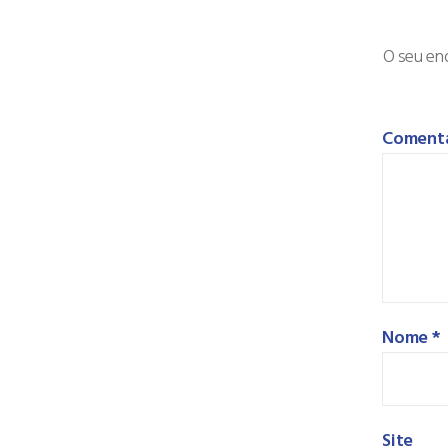
O seu end
Coment
Nome
*
Site