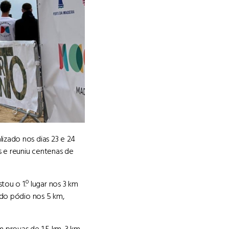
izado nos dias 23 e 24
s e reuniu centenas de
u o 1.º lugar nos 3 km
 do pódio nos 5 km,
 provas de 1,5 km, 3 km,