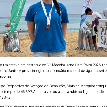
ita esteve em destaque no VII Madeira Island Ultra Swim 2026, real
 Porto Santo. A prova integrou o calendário nacional de águas aberta
acionais.
po Desportivo de Natação de Famalicão, Mafalda Mesquita conquisto
o tempo de 46:59,7. A atleta voltou ainda a subir ao lugar mais alto
8:34,8.
wim 2026 decorreu nas águas cristalinas de Porto Santo e contou com