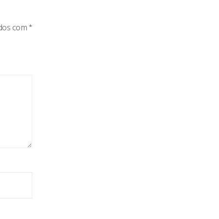
ados com
*