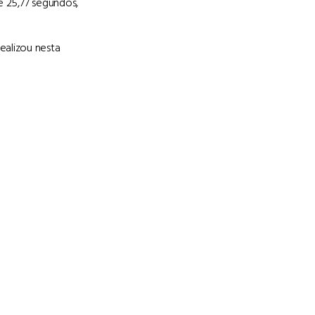
e 25,77 segundos,
ealizou nesta