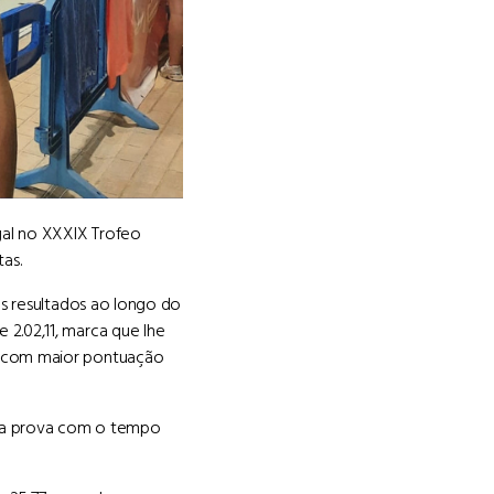
gal no XXXIX Trofeo
as.
es resultados ao longo do
2.02,11, marca que lhe
s com maior pontuação
ar a prova com o tempo