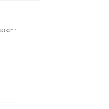
ados com
*